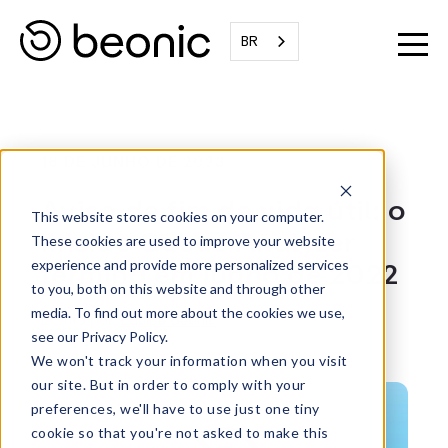
BR
18 DE JUNHO DE 2023
Aviso de fim de vida útil: o
This website stores cookies on your computer.
iinside Queue Analyzer
These cookies are used to improve your website
termina em junho de 2022
experience and provide more personalized services
to you, both on this website and through other
media. To find out more about the cookies we use,
Escrito por:
Equipe Beonic
see our Privacy Policy.
We won't track your information when you visit
our site. But in order to comply with your
preferences, we'll have to use just one tiny
cookie so that you're not asked to make this