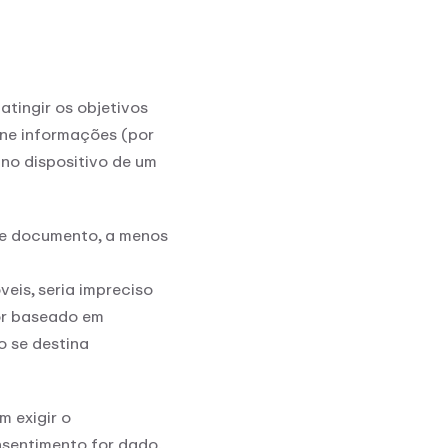
c
tingir os objetivos
ene informações (por
no dispositivo de um
ste documento, a menos
is, seria impreciso
dor baseado em
o se destina
 exigir o
nsentimento for dado,