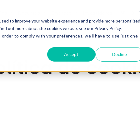
ões
Recursos
Empresa
Investidores
BR
used to improve your website experience and provide more personalize
find out more about the cookies we use, see our Privacy Policy.
n order to comply with your preferences, we'll have to use just one
.
Accept
Decline
olítica de cooki