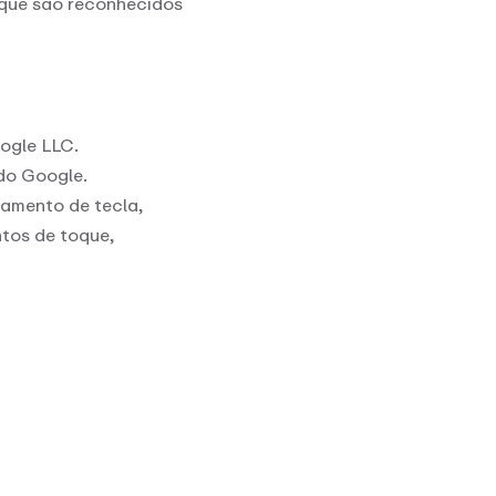
o que são reconhecidos
ogle LLC.
o Google.
namento de tecla,
tos de toque,