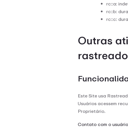
rc::a: inde
rc::b: du
rc::c: du
Outras at
rastreado
Funcionalid
Este Site usa Rastread
Usuários acessem recu
Proprietário.
Contato com o usuári