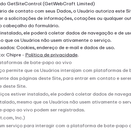
 do GetSiteControl (GetWebCraft Limited)
rio de contato com seus Dados, o Usuário autoriza este Si
r a solicitações de informações, cotações ou qualquer outr
o cabeçalho do formulário.
r instalado, ele poderá coletar dados de navegação e de u
mo que os Usuários não usem ativamente o serviço.
sados: Cookies, endereço de e-mail e dados de uso.
o: Chipre -
Política de privacidade
.
ataformas de bate-papo ao vivo
iço permite que os Usuários interajam com plataformas de
ente das páginas deste Site, para entrar em contato e ser
e deste Site.
iços estiver instalado, ele poderá coletar dados de naveg
stalado, mesmo que os Usuários não usem ativamente o serv
e-papo ao vivo podem ser registradas.
t.com, Inc.)
um serviço para interagir com a plataforma de bate-papo a