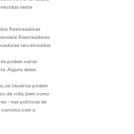
rnecidas neste
ados Rastreadores
 chamados Rastreadores
ovedores terceirizados
tes podem variar
te. Alguns deles
o, os Usuários podem
mpo de vida, bem como
s - nas políticas de
m contato com o