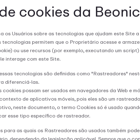
 de cookies da Beoni
 os Usuários sobre as tecnologias que ajudam este Site a a
s tecnologias permitem que o Proprietário acesse e armaz
kie) ou use recursos (por exemplo, executando um script) 
le interage com este Site.
s essas tecnologias são definidas como "Rastreadores" ne
a diferenciá-las.
s cookies possam ser usados em navegadores da Web e móve
 contexto de aplicativos móveis, pois eles são um rastrea
otivo, neste documento, o termo Cookies só é usado quand
ar esse tipo específico de rastreador.
es para as quais os Rastreadores são usados também podem
rio, dependendo da legislação aplicável. Sempre que o co