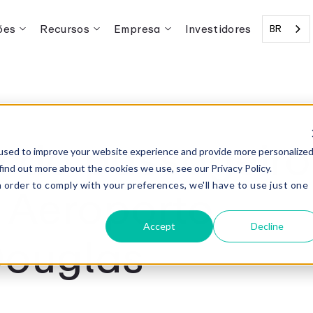
ões
Recursos
Empresa
Investidores
BR
a do passageiro
used to improve your website experience and provide more personalize
find out more about the cookies we use, see our Privacy Policy.
 Aeroporto
n order to comply with your preferences, we'll have to use just one
.
Accept
Decline
Douglas