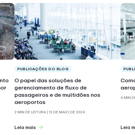
PUBLICAÇÕES DO BLOG
PUBL
nto
O papel das soluções de
Como
hor
gerenciamento de fluxo de
aerop
passageiros e de multidões nos
4 MIN D
aeroportos
2 MIN DE LEITURA
| 12 DE MAIO DE 2024
Leia mais
Leia m