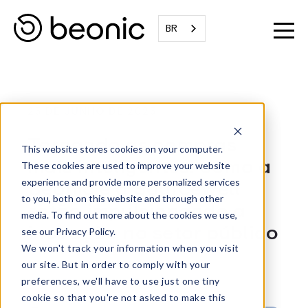
BR
25 DE JUNHO DE 2025
Tornando as compras
This website stores cookies on your computer.
mais inteligentes: como a
These cookies are used to improve your website
Beonic e a Sourcewell
experience and provide more personalized services
to you, both on this website and through other
estão impulsionando a
media. To find out more about the cookies we use,
inovação no setor público
see our Privacy Policy.
We won't track your information when you visit
Escrito por:
Equipe Beonic
our site. But in order to comply with your
preferences, we'll have to use just one tiny
cookie so that you're not asked to make this